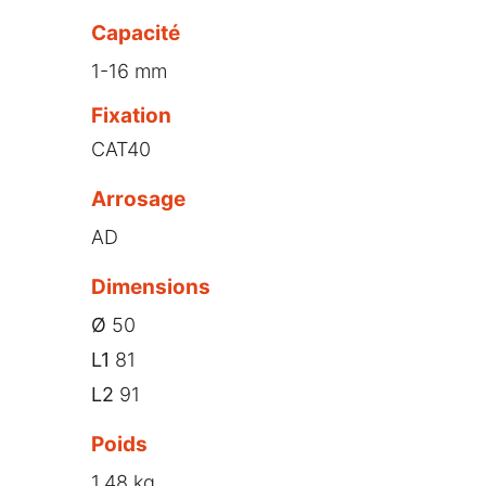
Capacité
1-16 mm
Fixation
CAT40
Arrosage
AD
Dimensions
Ø
50
L1
81
L2
91
Poids
1,48 kg