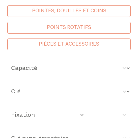
POINTES, DOUILLES ET COINS
POINTS ROTATIFS
PIÈCES ET ACCESSOIRES
Capacidad - mm
Sélectionnez le contenu
Con llave
Sélectionnez le contenu
Fijación
Sélectionnez le contenu
Llave suplementaria
Sélectionnez le contenu