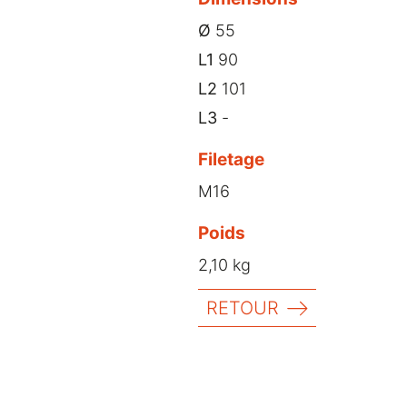
Ø
55
L1
90
L2
101
L3
-
Filetage
M16
Poids
2,10 kg
RETOUR