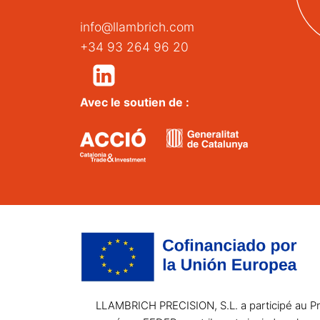
info@llambrich.com
+34 93 264 96 20
Avec le soutien de :
LLAMBRICH PRECISION, S.L. a participé au Pro