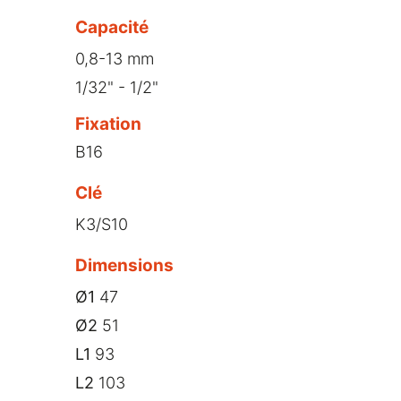
Capacité
0,8-13 mm
1/32" - 1/2"
Fixation
B16
Clé
K3/S10
Dimensions
Ø1
47
Ø2
51
L1
93
L2
103