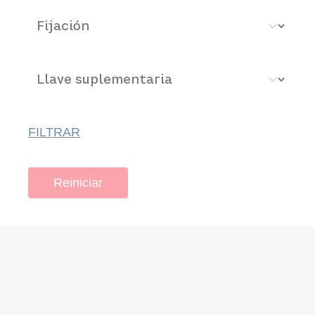
Fijación
Select content
Llave suplementaria
Select content
FILTRAR
Reiniciar