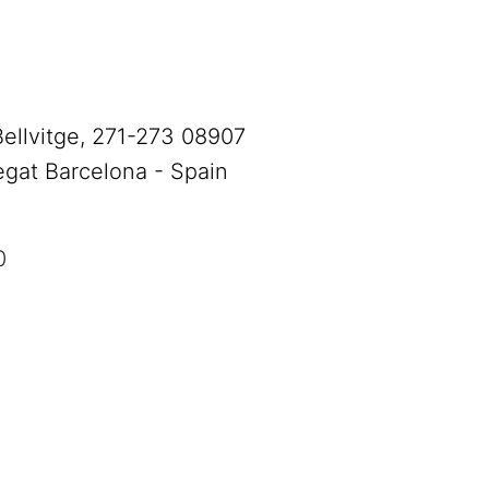
Bellvitge, 271-273 08907
egat Barcelona - Spain
0