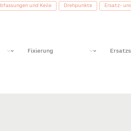
bfassungen und Keile
Drehpunkte
Ersatz- un
Fijación
Llave su
Select content
Select c