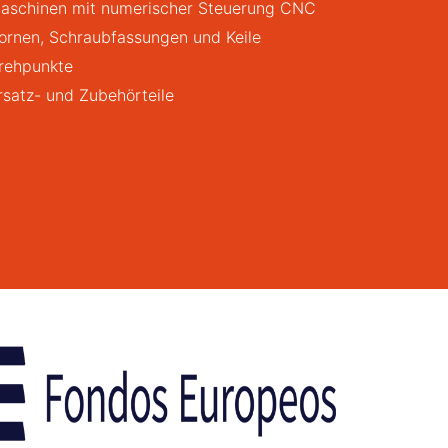
aschinen mit numerischer Steuerung CNC
ornen, Schraubfassungen und Keile
rehpunkte
rsatz- und Zubehörteile