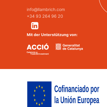
info@llambrich.com
+34 93 264 96 20
Mit der Unterstützung von: