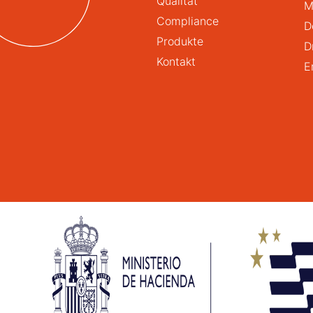
Qualität
M
Compliance
D
Produkte
D
Kontakt
E