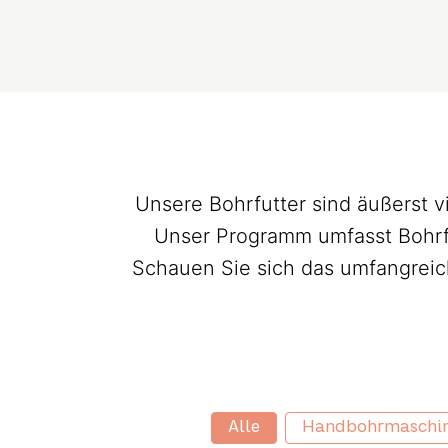
Unsere Bohrfutter sind äußerst v
Unser Programm umfasst Bohrfut
Schauen Sie sich das umfangreich
Industrial categories
Alle
Handbohrmaschi