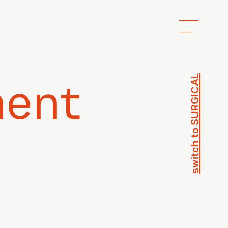
switch to SURGICAL
ment