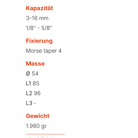
Kapazität
3-16 mm
1/8" - 5/8"
Fixierung
Morse taper 4
Masse
Ø
54
L1
85
L2
96
L3
-
Gewicht
1.980 gr