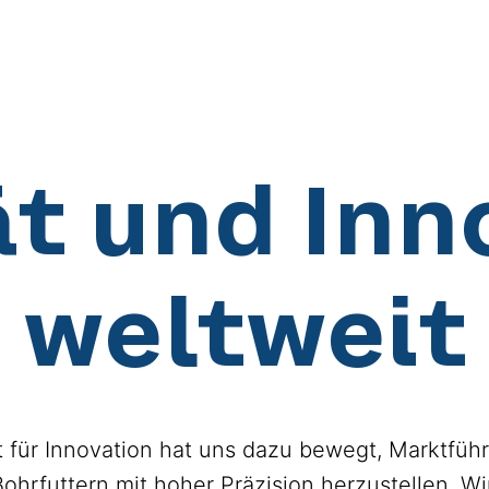
ät und Inn
weltweit
 für Innovation hat uns dazu bewegt, Marktführe
ohrfuttern mit hoher Präzision herzustellen. W