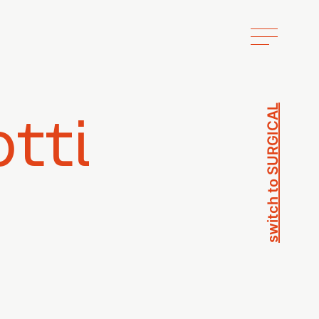
switch to SURGICAL
tti