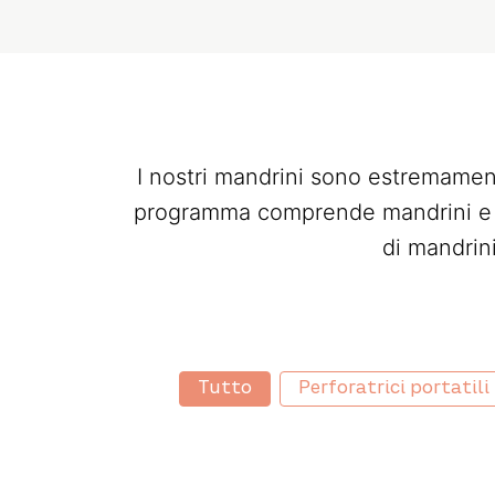
I nostri mandrini sono estremament
programma comprende mandrini e ac
di mandrin
Industrial categories
Tutto
Perforatrici portatili