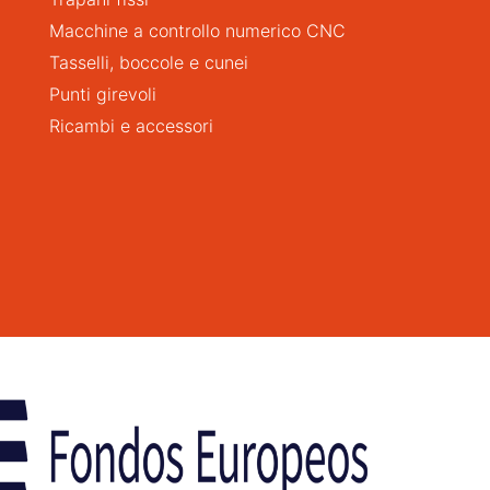
Macchine a controllo numerico CNC
Tasselli, boccole e cunei
Punti girevoli
Ricambi e accessori