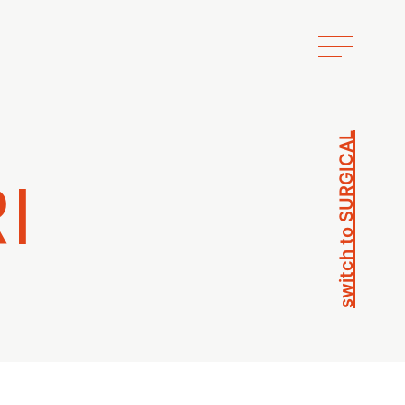
switch to SURGICAL
I