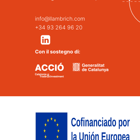
info@llambrich.com
+34 93 264 96 20
Con il sostegno di: