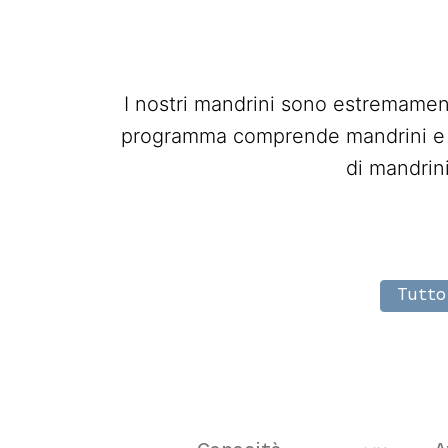
I nostri mandrini sono estremament
programma comprende mandrini e ac
di mandrin
Surgica
Tutto
Capacidad - mm
Fi