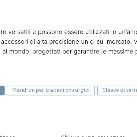
e versatili e possono essere utilizzati in un'amp
cessori di alta precisione unici sul mercato. V
i al mondo, progettati per garantire le massime p
l categories
Mandrini per trapani chirurgici
Chiave di ser
jación
Llave suplementaria