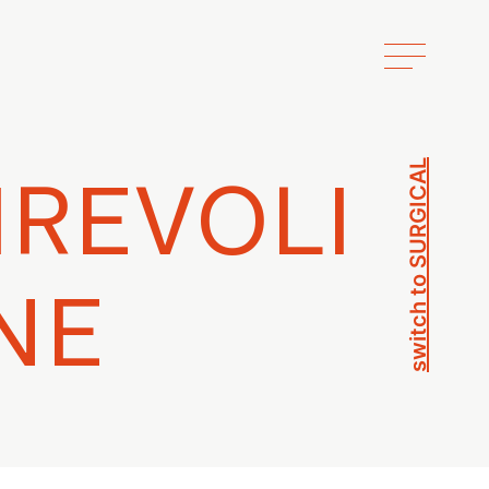
switch to SURGICAL
REVOLI
NE