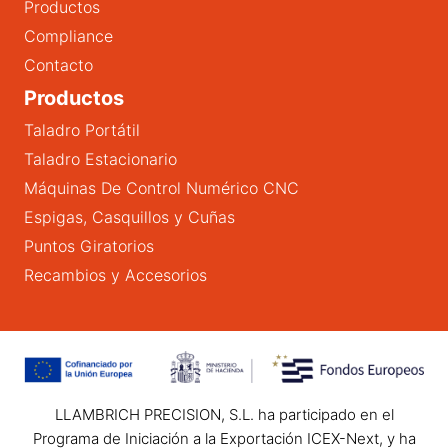
Productos
Compliance
Contacto
Productos
Taladro Portátil
Taladro Estacionario
Máquinas De Control Numérico CNC
Espigas, Casquillos y Cuñas
Puntos Giratorios
Recambios y Accesorios
LLAMBRICH PRECISION, S.L. ha participado en el
Programa de Iniciación a la Exportación ICEX-Next, y ha