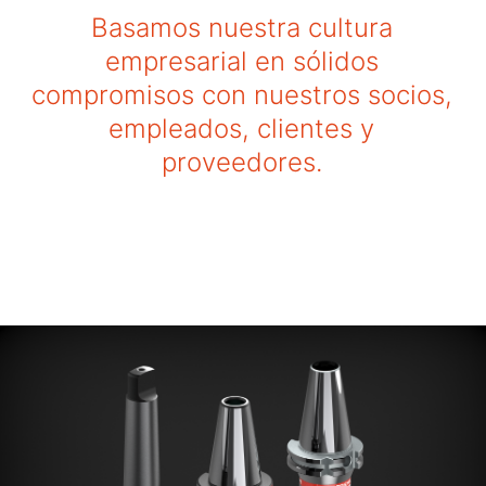
Basamos nuestra cultura
empresarial en sólidos
compromisos con nuestros socios,
empleados, clientes y
proveedores.