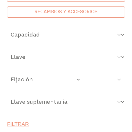
RECAMBIOS Y ACCESORIOS
Capacidad - mm
Select content
Con llave
Select content
Fijación
Select content
Llave suplementaria
Select content
FILTRAR