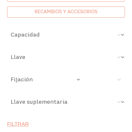
RECAMBIOS Y ACCESORIOS
Capacidad - mm
Select content
Con llave
Select content
Fijación
Select content
Llave suplementaria
Select content
FILTRAR