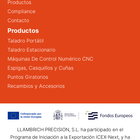
Productos
Compliance
Contacto
Productos
Taladro Portátil
Taladro Estacionario
Máquinas De Control Numérico CNC
Espigas, Casquillos y Cuñas
Puntos Giratorios
Recambios y Accesorios
LLAMBRICH PRECISION, S.L. ha participado en el
Programa de Iniciación a la Exportación ICEX-Next, y ha