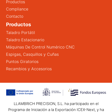
Productos
Compliance
Contacto
Productos
Taladro Portátil
Taladro Estacionario
Máquinas De Control Numérico CNC
Espigas, Casquillos y Cuñas
Puntos Giratorios
Recambios y Accesorios
LLAMBRICH PRECISION, S.L. ha participado en el
Programa de Iniciación a la Exportación ICEX-Next, y ha