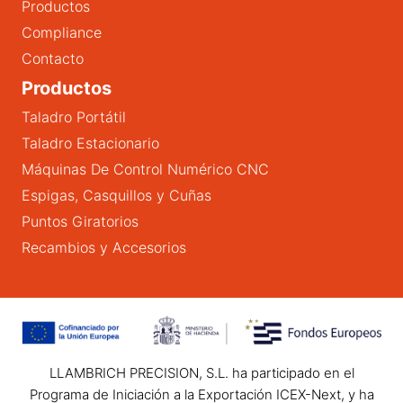
Productos
Compliance
Contacto
Productos
Taladro Portátil
Taladro Estacionario
Máquinas De Control Numérico CNC
Espigas, Casquillos y Cuñas
Puntos Giratorios
Recambios y Accesorios
LLAMBRICH PRECISION, S.L. ha participado en el
Programa de Iniciación a la Exportación ICEX-Next, y ha