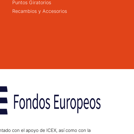
Puntos Giratorios
Recambios y Accesorios
ntado con el apoyo de ICEX, así como con la