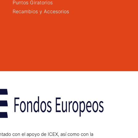
Puntos Giratorios
Recambios y Accesorios
ntado con el apoyo de ICEX, así como con la