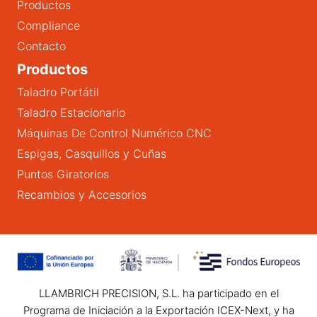
Productos
Compliance
Contacto
Productos
Taladro Portátil
Taladro Estacionario
Máquinas De Control Numérico CNC
Espigas, Casquillos y Cuñas
Puntos Giratorios
Recambios y Accesorios
LLAMBRICH PRECISION, S.L. ha participado en el
Programa de Iniciación a la Exportación ICEX-Next, y ha