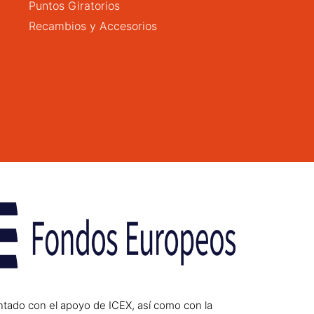
Puntos Giratorios
Recambios y Accesorios
ntado con el apoyo de ICEX, así como con la