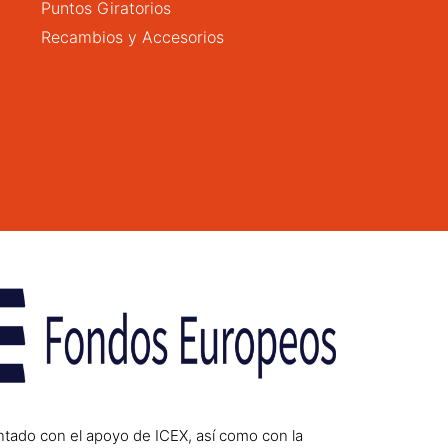
Puntos Giratorios
Recambios y Accesorios
ntado con el apoyo de ICEX, así como con la