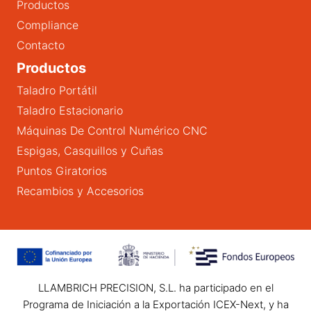
Productos
Compliance
Contacto
Productos
Taladro Portátil
Taladro Estacionario
Máquinas De Control Numérico CNC
Espigas, Casquillos y Cuñas
Puntos Giratorios
Recambios y Accesorios
LLAMBRICH PRECISION, S.L. ha participado en el
Programa de Iniciación a la Exportación ICEX-Next, y ha