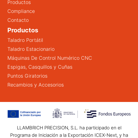
Productos
Compliance
Contacto
Productos
Taladro Portátil
Taladro Estacionario
Máquinas De Control Numérico CNC
Espigas, Casquillos y Cuñas
Puntos Giratorios
Recambios y Accesorios
LLAMBRICH PRECISION, S.L. ha participado en el
Programa de Iniciación a la Exportación ICEX-Next, y ha