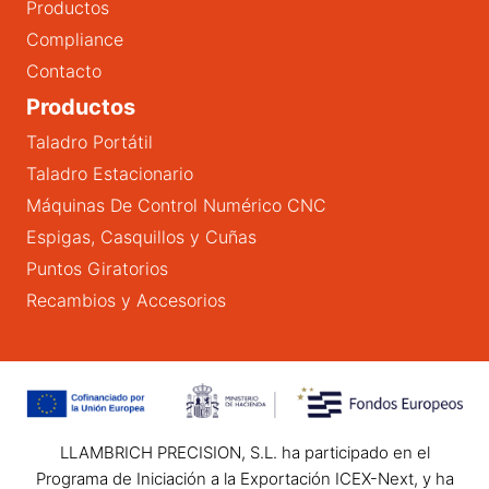
Productos
Compliance
Contacto
Productos
Taladro Portátil
Taladro Estacionario
Máquinas De Control Numérico CNC
Espigas, Casquillos y Cuñas
Puntos Giratorios
Recambios y Accesorios
LLAMBRICH PRECISION, S.L. ha participado en el
Programa de Iniciación a la Exportación ICEX-Next, y ha