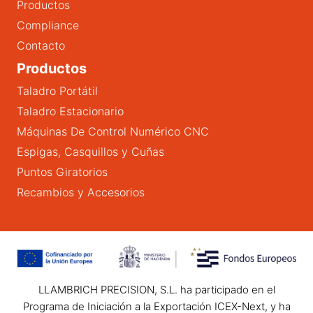
Productos
Compliance
Contacto
Productos
Taladro Portátil
Taladro Estacionario
Máquinas De Control Numérico CNC
Espigas, Casquillos y Cuñas
Puntos Giratorios
Recambios y Accesorios
LLAMBRICH PRECISION, S.L. ha participado en el
Programa de Iniciación a la Exportación ICEX-Next, y ha