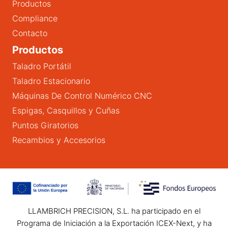
Productos
Compliance
Contacto
Productos
Taladro Portátil
Taladro Estacionario
Máquinas De Control Numérico CNC
Espigas, Casquillos y Cuñas
Puntos Giratorios
Recambios y Accesorios
LLAMBRICH PRECISION, S.L. ha participado en el
Programa de Iniciación a la Exportación ICEX-Next, y ha