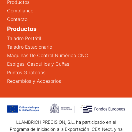
Productos
Compliance
Contacto
Productos
Taladro Portátil
Taladro Estacionario
Máquinas De Control Numérico CNC
Espigas, Casquillos y Cuñas
Puntos Giratorios
Recambios y Accesorios
LLAMBRICH PRECISION, S.L. ha participado en el
Programa de Iniciación a la Exportación ICEX-Next, y ha