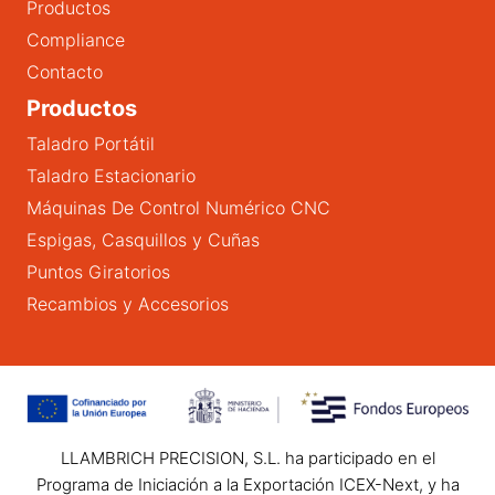
Productos
Compliance
Contacto
Productos
Taladro Portátil
Taladro Estacionario
Máquinas De Control Numérico CNC
Espigas, Casquillos y Cuñas
Puntos Giratorios
Recambios y Accesorios
LLAMBRICH PRECISION, S.L. ha participado en el
Programa de Iniciación a la Exportación ICEX-Next, y ha