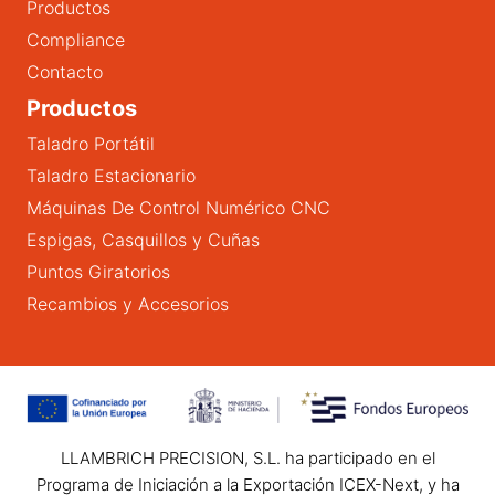
Productos
Compliance
Contacto
Productos
Taladro Portátil
Taladro Estacionario
Máquinas De Control Numérico CNC
Espigas, Casquillos y Cuñas
Puntos Giratorios
Recambios y Accesorios
LLAMBRICH PRECISION, S.L. ha participado en el
Programa de Iniciación a la Exportación ICEX-Next, y ha