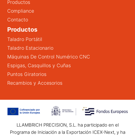
Productos
Compliance
Contacto
Productos
Taladro Portátil
Taladro Estacionario
Máquinas De Control Numérico CNC
Espigas, Casquillos y Cuñas
Puntos Giratorios
Recambios y Accesorios
LLAMBRICH PRECISION, S.L. ha participado en el
Programa de Iniciación a la Exportación ICEX-Next, y ha