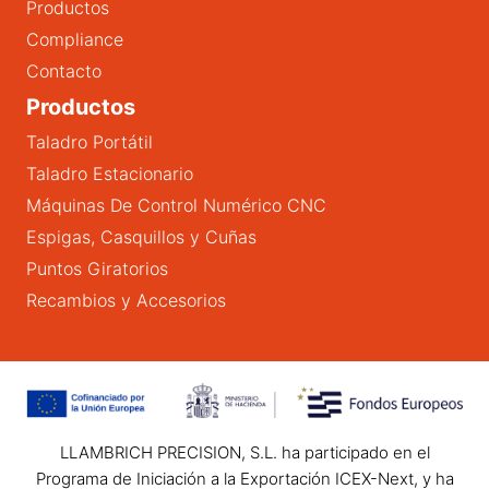
Productos
Compliance
Contacto
Productos
Taladro Portátil
Taladro Estacionario
Máquinas De Control Numérico CNC
Espigas, Casquillos y Cuñas
Puntos Giratorios
Recambios y Accesorios
LLAMBRICH PRECISION, S.L. ha participado en el
Programa de Iniciación a la Exportación ICEX-Next, y ha