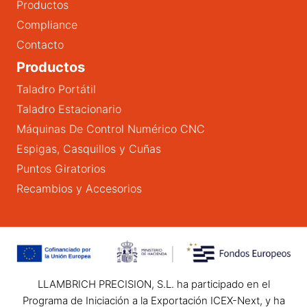
Productos
Compliance
Contacto
Productos
Taladro Portátil
Taladro Estacionario
Máquinas De Control Numérico CNC
Espigas, Casquillos y Cuñas
Puntos Giratorios
Recambios y Accesorios
LLAMBRICH PRECISION, S.L. ha participado en el
Programa de Iniciación a la Exportación ICEX-Next, y ha