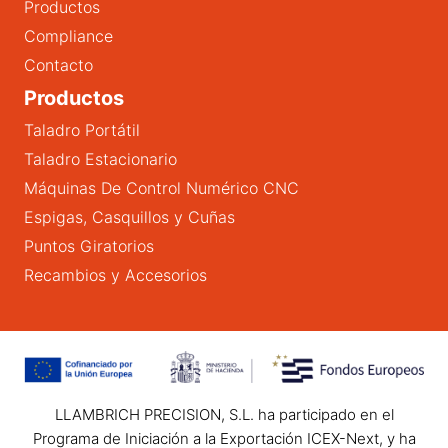
Productos
Compliance
Contacto
Productos
Taladro Portátil
Taladro Estacionario
Máquinas De Control Numérico CNC
Espigas, Casquillos y Cuñas
Puntos Giratorios
Recambios y Accesorios
LLAMBRICH PRECISION, S.L. ha participado en el
Programa de Iniciación a la Exportación ICEX-Next, y ha