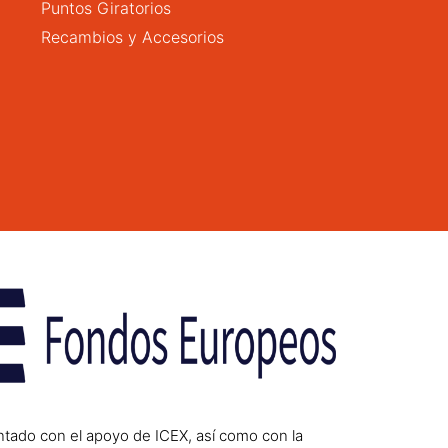
Puntos Giratorios
Recambios y Accesorios
ntado con el apoyo de ICEX, así como con la