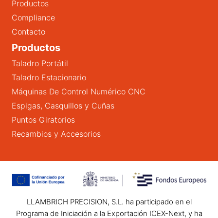
Productos
Compliance
Contacto
Productos
Taladro Portátil
Taladro Estacionario
Máquinas De Control Numérico CNC
Espigas, Casquillos y Cuñas
Puntos Giratorios
Recambios y Accesorios
LLAMBRICH PRECISION, S.L. ha participado en el
Programa de Iniciación a la Exportación ICEX-Next, y ha