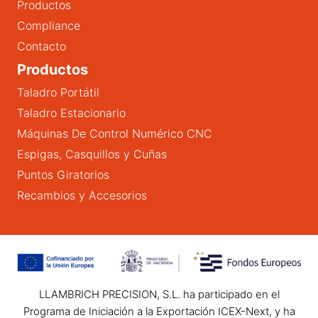
Productos
Compliance
Contacto
Productos
Taladro Portátil
Taladro Estacionario
Máquinas De Control Numérico CNC
Espigas, Casquillos y Cuñas
Puntos Giratorios
Recambios y Accesorios
LLAMBRICH PRECISION, S.L. ha participado en el
Programa de Iniciación a la Exportación ICEX-Next, y ha