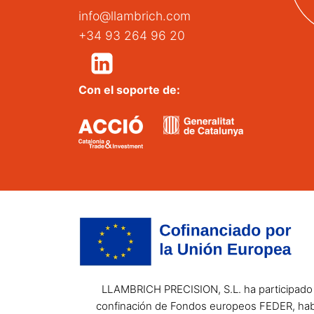
info@llambrich.com
+34 93 264 96 20
Con el soporte de:
LLAMBRICH PRECISION, S.L. ha participado e
confinación de Fondos europeos FEDER, habi