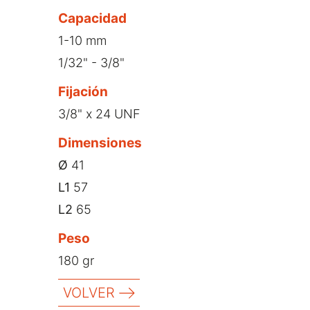
Capacidad
1-10 mm
1/32" - 3/8"
Fijación
3/8" x 24 UNF
Dimensiones
Ø
41
L1
57
L2
65
Peso
180 gr
VOLVER