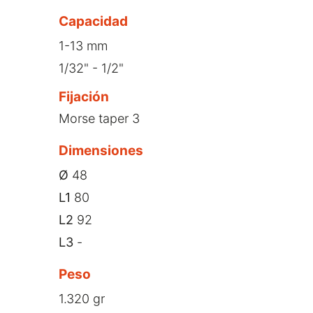
Capacidad
1-13 mm
1/32" - 1/2"
Fijación
Morse taper 3
Dimensiones
Ø
48
L1
80
L2
92
L3
-
Peso
1.320 gr