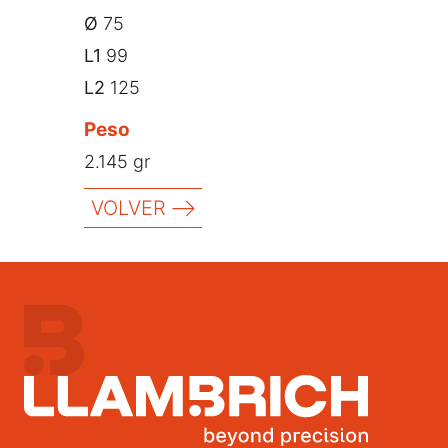
Ø
75
L1
99
L2
125
Peso
2.145 gr
VOLVER