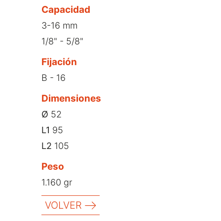
Capacidad
3-16 mm
1/8" - 5/8"
Fijación
B - 16
Dimensiones
Ø
52
L1
95
L2
105
Peso
1.160 gr
VOLVER